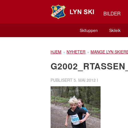
BILDER
Skituppen
Skileik
HJEM
»
NYHETER
»
MANGE LYN SKIERE
G2002_RTASSEN
PUBLISERT
5. MAI 2012
I