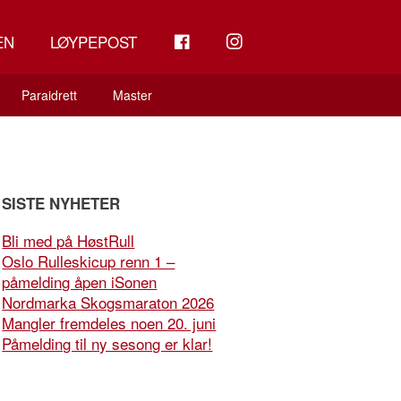
FB
INSTAGRAM
EN
LØYPEPOST
Paraidrett
Master
SISTE NYHETER
Bli med på HøstRull
Oslo Rulleskicup renn 1 –
påmelding åpen iSonen
Nordmarka Skogsmaraton 2026
Mangler fremdeles noen 20. juni
Påmelding til ny sesong er klar!