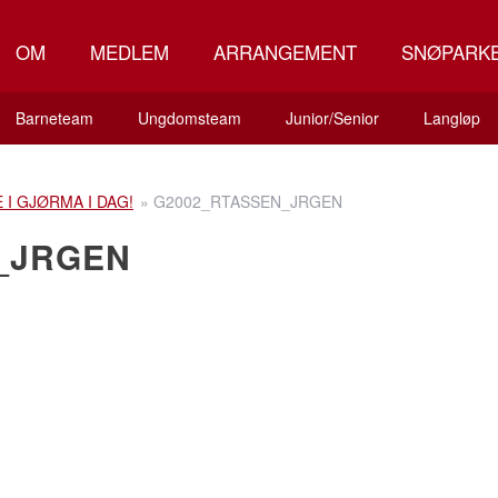
OM
MEDLEM
ARRANGEMENT
SNØPARK
Barneteam
Ungdomsteam
Junior/Senior
Langløp
 I GJØRMA I DAG!
»
G2002_RTASSEN_JRGEN
_JRGEN