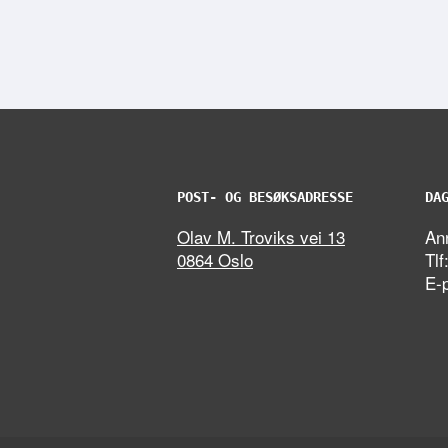
POST- OG BESØKSADRESSE
DA
Olav M. Troviks vei 13
Ann
0864 Oslo
Tlf
E-