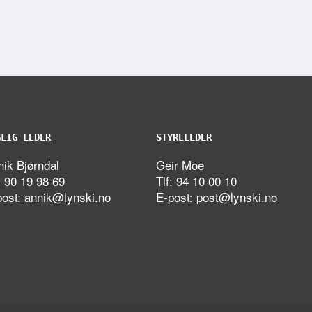
GLIG LEDER
STYRELEDER
ik Bjørndal
Geir Moe
: 90 19 98 69
Tlf: 94 10 00 10
post:
annik@lynski.no
E-post:
post@lynski.no