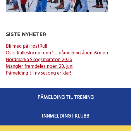
SISTE NYHETER
Bli med på HøstRull
Oslo Rulleskicup renn 1 – påmelding åpen iSonen
Nordmarka Skogsmaraton 2026
Mangler fremdeles noen 20. juni
Påmelding til ny sesong er klar!
PÅMELDING TIL TRENING
INNMELDING I KLUBB