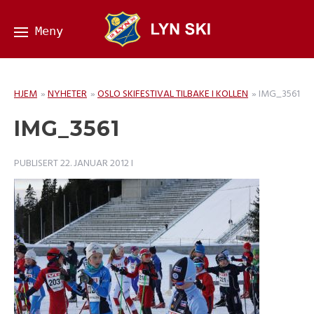
HJEM
»
NYHETER
»
OSLO SKIFESTIVAL TILBAKE I KOLLEN
»
IMG_3561
IMG_3561
PUBLISERT
22. JANUAR 2012
I