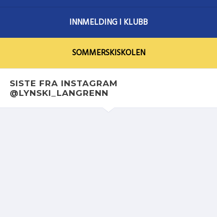
VISMA SKI CLASSICS 4 kids (3-12 år)
INNMELDING I KLUBB
Ungdomsbirken & LYN SKI
Birkebeinerrennet (voksne)
SOMMERSKISKOLEN
Søndags langturer
SISTE FRA INSTAGRAM
@LYNSKI_LANGRENN