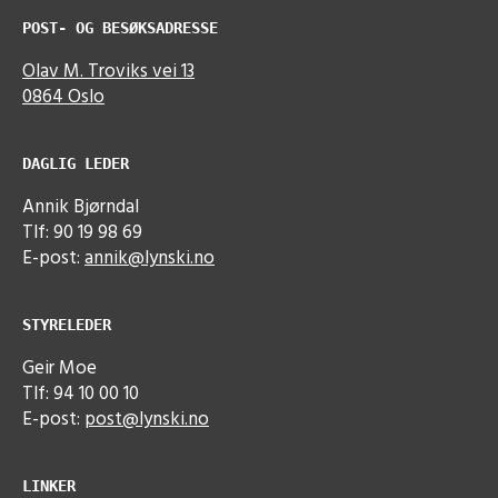
POST- OG BESØKSADRESSE
Olav M. Troviks vei 13
0864 Oslo
DAGLIG LEDER
Annik Bjørndal
Tlf: 90 19 98 69
E-post:
annik@lynski.no
STYRELEDER
Geir Moe
Tlf: 94 10 00 10
E-post:
post@lynski.no
LINKER