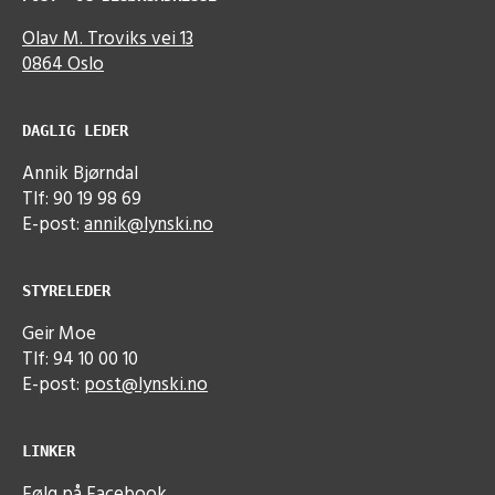
Olav M. Troviks vei 13
0864 Oslo
DAGLIG LEDER
Annik Bjørndal
Tlf: 90 19 98 69
E-post:
annik@lynski.no
STYRELEDER
Geir Moe
Tlf: 94 10 00 10
E-post:
post@lynski.no
LINKER
Følg på Facebook