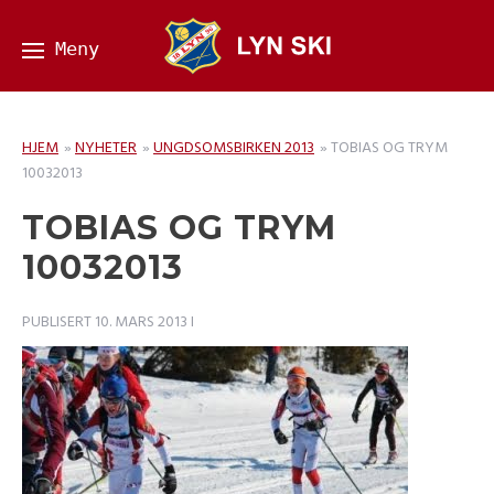
HJEM
»
NYHETER
»
UNGDSOMSBIRKEN 2013
»
TOBIAS OG TRYM
10032013
TOBIAS OG TRYM
10032013
PUBLISERT
10. MARS 2013
I