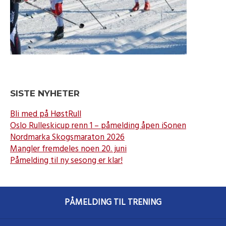
SISTE NYHETER
Bli med på HøstRull
Oslo Rulleskicup renn 1 – påmelding åpen iSonen
Nordmarka Skogsmaraton 2026
Mangler fremdeles noen 20. juni
Påmelding til ny sesong er klar!
PÅMELDING TIL TRENING