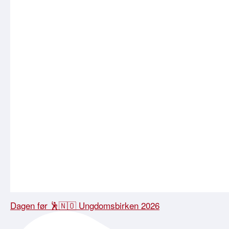
Dagen før 🕺🇳🇴 Ungdomsbirken 2026