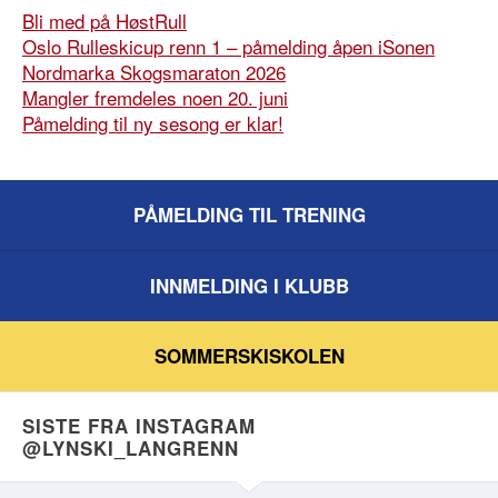
Bli med på HøstRull
Oslo Rulleskicup renn 1 – påmelding åpen iSonen
Nordmarka Skogsmaraton 2026
Mangler fremdeles noen 20. juni
Påmelding til ny sesong er klar!
PÅMELDING TIL TRENING
INNMELDING I KLUBB
SOMMERSKISKOLEN
SISTE FRA INSTAGRAM
@LYNSKI_LANGRENN