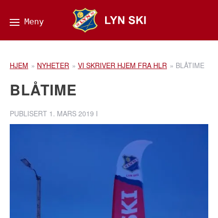
HJEM
»
NYHETER
»
VI SKRIVER HJEM FRA HLR
»
BLÅTIME
BLÅTIME
PUBLISERT
1. MARS 2019
I