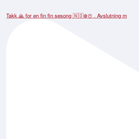
Takk 🙏 for en fin fin sesong 🇳🇴❄️☃️ . Avslutning m