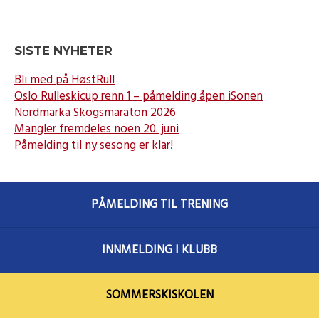
SISTE NYHETER
Bli med på HøstRull
Oslo Rulleskicup renn 1 – påmelding åpen iSonen
Nordmarka Skogsmaraton 2026
Mangler fremdeles noen 20. juni
Påmelding til ny sesong er klar!
PÅMELDING TIL TRENING
INNMELDING I KLUBB
SOMMERSKISKOLEN