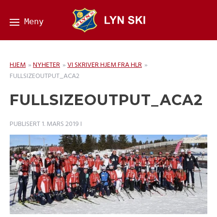
HJEM
»
NYHETER
»
VI SKRIVER HJEM FRA HLR
»
FULLSIZEOUTPUT_ACA2
FULLSIZEOUTPUT_ACA2
PUBLISERT
1. MARS 2019
I