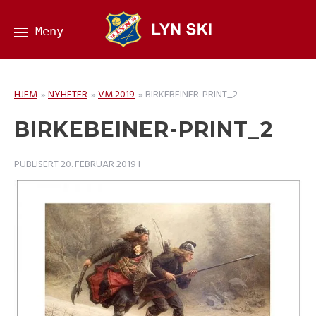
HJEM
»
NYHETER
»
VM 2019
»
BIRKEBEINER-PRINT_2
BIRKEBEINER-PRINT_2
PUBLISERT
20. FEBRUAR 2019
I