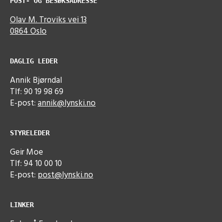
POST- OG BESØKSADRESSE
Olav M. Troviks vei 13
0864 Oslo
DAGLIG LEDER
Annik Bjørndal
Tlf: 90 19 98 69
E-post:
annik@lynski.no
STYRELEDER
Geir Moe
Tlf: 94 10 00 10
E-post:
post@lynski.no
LINKER