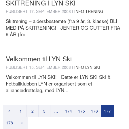
SKITRENING I LYN SKI
PUBLISERT
17. SEPTEMBER 2008
I
INFO TRENING
Skitrening – aldersbestemte (fra 9 år, 3. klasse) BLI
MED PÅ SKITRENING! JENTER OG GUTTER FRA
9 ÅR (fra...
Velkommen til LYN Ski
PUBLISERT
15. SEPTEMBER 2008
I
INFO LYN SKI
Velkommen til LYN SKI! Dette er LYN SKI Ski &
Fotballklubben LYN er organisert som et
allianseidrettslag, med LYN...
1
2
3
…
174
175
176
177
178