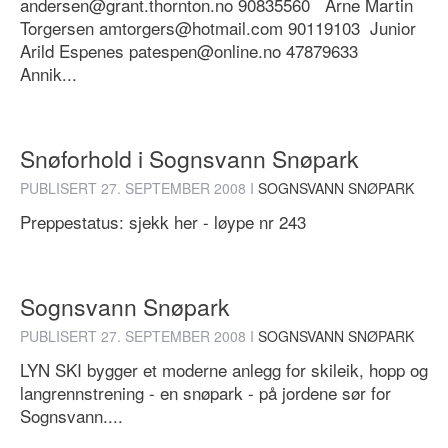
andersen@grant.thornton.no 90835560 Arne Martin
Torgersen amtorgers@hotmail.com 90119103 Junior
Arild Espenes patespen@online.no 47879633
Annik...
Snøforhold i Sognsvann Snøpark
PUBLISERT
27. SEPTEMBER 2008
I
SOGNSVANN SNØPARK
Preppestatus: sjekk her - løype nr 243
Sognsvann Snøpark
PUBLISERT
27. SEPTEMBER 2008
I
SOGNSVANN SNØPARK
LYN SKI bygger et moderne anlegg for skileik, hopp og
langrennstrening - en snøpark - på jordene sør for
Sognsvann....